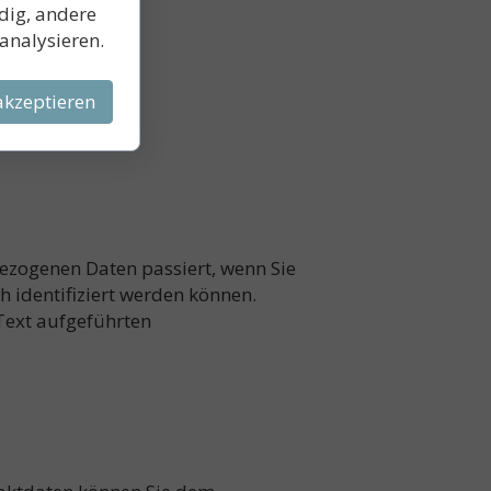
ndig, andere
 analysieren.
akzeptieren
ezogenen Daten passiert, wenn Sie
 identifiziert werden können.
Text aufgeführten