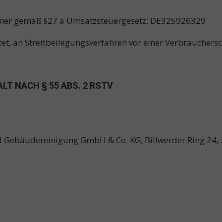
mer gemäß §27 a Umsatzsteuergesetz: DE325926329
htet, an Streitbeilegungsverfahren vor einer Verbrauchers
LT NACH § 55 ABS. 2 RSTV
und Gebäudereinigung GmbH & Co. KG, Billwerder Ring 2