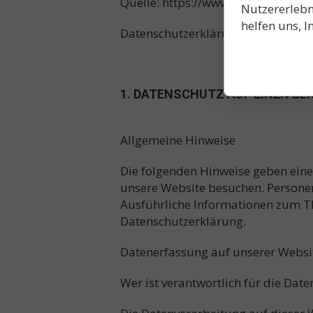
Quelle: https://www.e-recht24.de
Nutzererlebni
helfen uns, I
Datenschutzerklärung
1. DATENSCHUTZ AUF EINEN BLI
Allgemeine Hinweise
Die folgenden Hinweise geben eine
unsere Website besuchen. Personen
Ausführliche Informationen zum T
Datenschutzerklärung.
Datenerfassung auf unserer Websi
Wer ist verantwortlich für die Dat