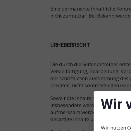
Eine permanente inhaltliche Kontro
nicht zumutbar. Bei Bekanntwerde
URHEBERRECHT
Die durch die Seitenbetreiber erst
Vervielfältigung, Bearbeitung, Ve
der schriftlichen Zustimmung des j
privaten, nicht kommerziellen Gebr
Soweit die Inhalte auf dieser Seite
Wir 
Insbesondere werden Inhalte Dritte
aufmerksam werden, bitten wir um
derartige Inhalte umgehend entfer
Wir nutzen C