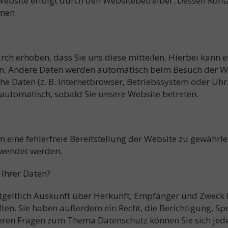
Website erfolgt durch den Websitebetreiber. Dessen Kon
men.
h erhoben, dass Sie uns diese mitteilen. Hierbei kann es
ben. Andere Daten werden automatisch beim Besuch der W
che Daten (z. B. Internetbrowser, Betriebssystem oder Uhrz
 automatisch, sobald Sie unsere Website betreten.
m eine fehlerfreie Bereitstellung der Website zu gewährl
rwendet werden.
 Ihrer Daten?
ntgeltlich Auskunft über Herkunft, Empfänger und Zweck 
en. Sie haben außerdem ein Recht, die Berichtigung, Sp
teren Fragen zum Thema Datenschutz können Sie sich jed