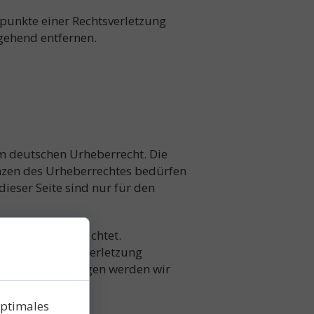
spunkte einer Rechtsverletzung
gehend entfernen.
em deutschen Urheberrecht. Die
enzen des Urheberrechtes bedürfen
ieser Seite sind nur für den
echte Dritter beachtet.
ne Urheberrechtsverletzung
Rechtsverletzungen werden wir
optimales