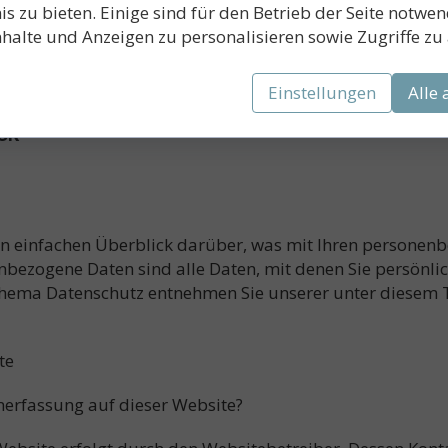
/impressum-generator.html
s zu bieten. Einige sind für den Betrieb der Seite notwe
nhalte und Anzeigen zu personalisieren sowie Zugriffe zu
Einstellungen
Alle 
CK
n einfachen Überblick darüber, was mit Ihren personenb
bezogene Daten sind alle Daten, mit denen Sie persönlich
hema Datenschutz entnehmen Sie unserer unter diesem 
te
enerfassung auf dieser Website?