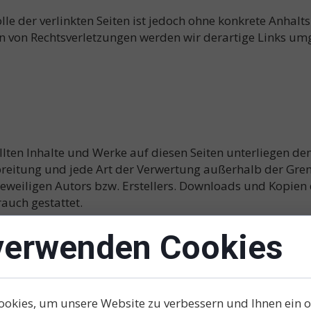
lle der verlinkten Seiten ist jedoch ohne konkrete Anhalt
n von Rechtsverletzungen werden wir derartige Links um
ellten Inhalte und Werke auf diesen Seiten unterliegen d
rbreitung und jede Art der Verwertung außerhalb der Gr
eweiligen Autors bzw. Erstellers. Downloads und Kopien d
auch gestattet.
 nicht vom Betreiber erstellt wurden, werden die Urheberr
verwenden Cookies
r als solche gekennzeichnet. Sollten Sie trotzdem auf ei
 einen entsprechenden Hinweis. Bei Bekanntwerden von 
nen.
ookies, um unsere Website zu verbessern und Ihnen ein 